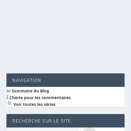
Le sens profond d’une création « très bonne »
selon Gen 1 n’est il pas à mettre en relation
avec la perspective christologique du Dieu
créateur ?
LIRE LA SUITE
NAVIGATION
w
Sommaire du Blog
l
Charte pour les commentaires
a
Voir toutes les séries
RECHERCHE SUR LE SITE