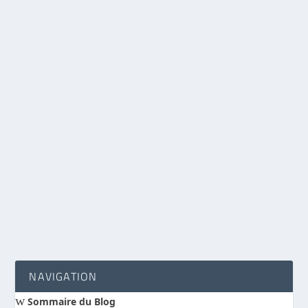
Le Théâtre de la Grâce : Comment Dieu interagit-
il avec la Création ?
par
Marc Fiquet
|
Juin 15, 2026
|
Théologie
|
16
|
partie 4 sur 7 pour la série
L'Action de Dieu et
les Lois de la Nature : L'approche libératrice de
Karl Barth
La création comme théâtre libre de l’Alliance : la
doctrine de la Providence à la lumière du Ps 19
et de Ro 1
LIRE LA SUITE
NAVIGATION
w
Sommaire du Blog