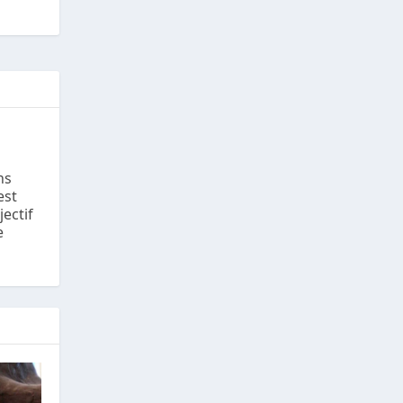
ns
est
jectif
e