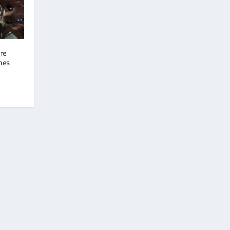
re
mes