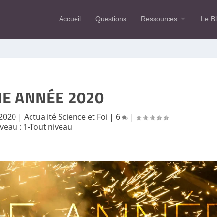
Accueil
Questions
Ressources
Le B
E ANNÉE 2020
 2020
|
Actualité Science et Foi
|
6
|
iveau :
1-Tout niveau